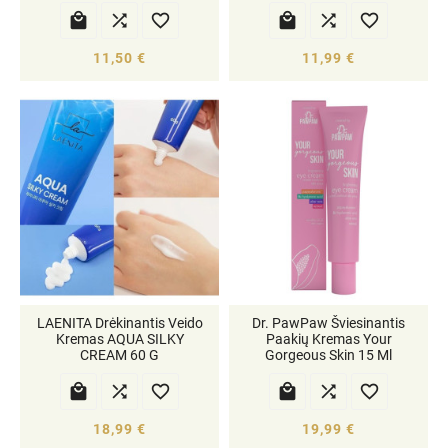






11,50 €
11,99 €
LAENITA Drėkinantis Veido
Dr. PawPaw Šviesinantis
Kremas AQUA SILKY
Paakių Kremas Your
CREAM 60 G
Gorgeous Skin 15 Ml






18,99 €
19,99 €