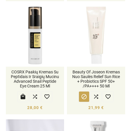
COSRX Paakių Kremas Su
Beauty Of Joseon Kremas
Peptidais Ir Sraigių Mucinu
Nuo Saulės Relief Sun Rice
Advanced Snail Peptide
+ Probiotics SPF 50+
Eye Cream 25 Ml
/PA++++ 50 Ml






28,00 €
21,99 €