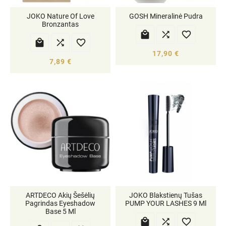
JOKO Nature Of Love
GOSH Mineralinė Pudra
Bronzantas






17,90 €
7,89 €
ARTDECO Akių Šešėlių
JOKO Blakstienų Tušas
Pagrindas Eyeshadow
PUMP YOUR LASHES 9 Ml
Base 5 Ml


