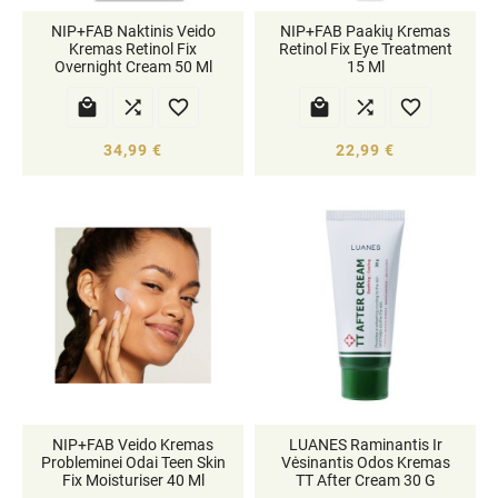
NIP+FAB Naktinis Veido
NIP+FAB Paakių Kremas
Kremas Retinol Fix
Retinol Fix Eye Treatment
Overnight Cream 50 Ml
15 Ml






34,99 €
22,99 €
NIP+FAB Veido Kremas
LUANES Raminantis Ir
Probleminei Odai Teen Skin
Vėsinantis Odos Kremas
Fix Moisturiser 40 Ml
TT After Cream 30 G