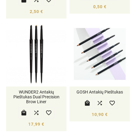
0,50 €
2,50 €
WUNDER2 Antakių
GOSH Antakių Pieštukas
Pieštukas Dual Precision
Brow Liner






10,90 €
17,99 €