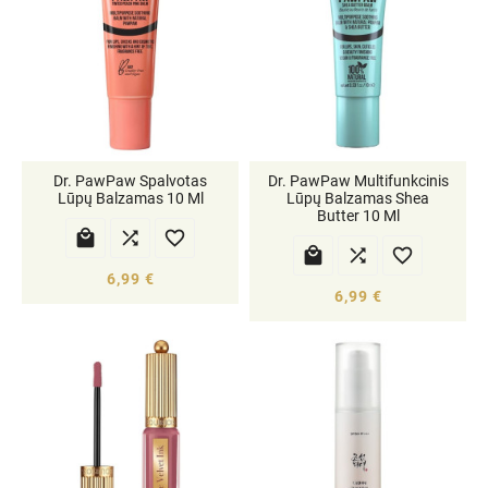
Dr. PawPaw Spalvotas
Dr. PawPaw Multifunkcinis
Lūpų Balzamas 10 Ml
Lūpų Balzamas Shea
Butter 10 Ml






6,99 €
6,99 €