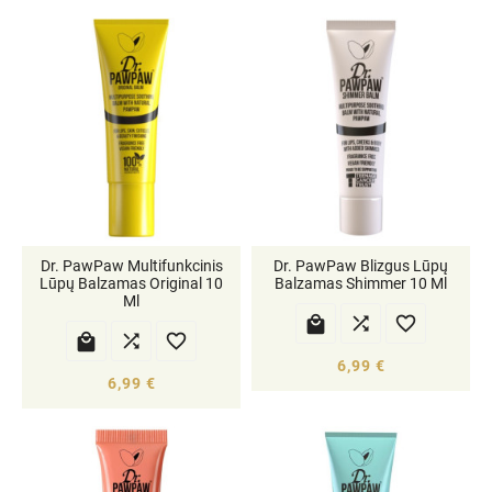
Dr. PawPaw Multifunkcinis
Dr. PawPaw Blizgus Lūpų
Lūpų Balzamas Original 10
Balzamas Shimmer 10 Ml
Ml






6,99 €
6,99 €