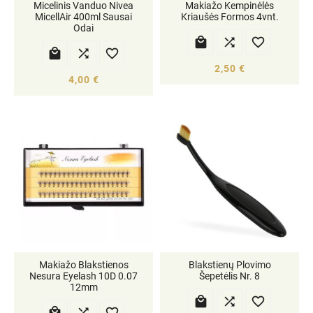
Micelinis Vanduo Nivea
Makiažo Kempinėlės
MicellAir 400ml Sausai
Kriaušės Formos 4vnt.
Odai






2,50 €
4,00 €
Makiažo Blakstienos
Blakstienų Plovimo
Nesura Eyelash 10D 0.07
Šepetėlis Nr. 8
12mm





