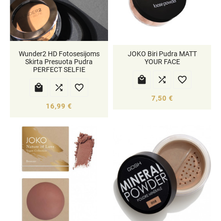
Wunder2 HD Fotosesijoms
JOKO Biri Pudra MATT
Skirta Presuota Pudra
YOUR FACE
PERFECT SELFIE






7,50 €
16,99 €