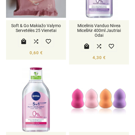
Soft & Go Makiažo Valymo
Micelinis Vanduo Nivea
Servetėlės 25 Vienetai
MicellAir 400ml Jautriai
Odai






0,60 €
4,30 €