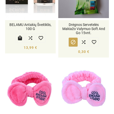
BELAMU Antakių Šveitiklis,
Drėgnos Servetelės
100 G
Makiažo Valymuo Soft And
Go 15vnt.






13,99 €
0,30 €