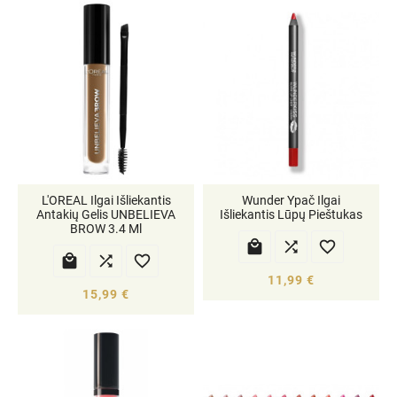
L'OREAL Ilgai Išliekantis
Wunder Ypač Ilgai
Antakių Gelis UNBELIEVA
Išliekantis Lūpų Pieštukas
BROW 3.4 Ml






11,99 €
15,99 €