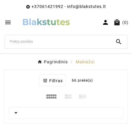
+37061421992 - info@blakstutes.lt




(0)

Pagrindinis
Makiažui

Filtras
66 prekė(s)
