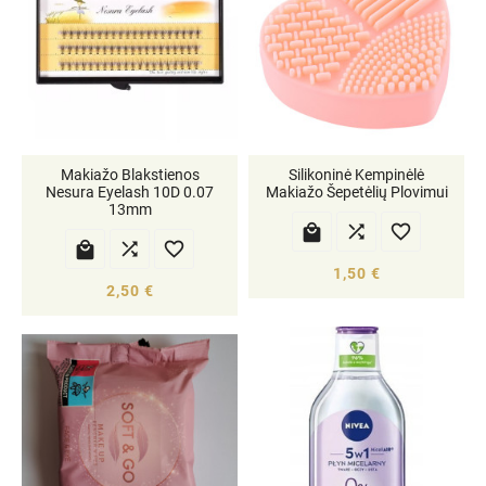
Makiažo Blakstienos
Silikoninė Kempinėlė
Nesura Eyelash 10D 0.07
Makiažo Šepetėlių Plovimui
13mm






1,50 €
2,50 €