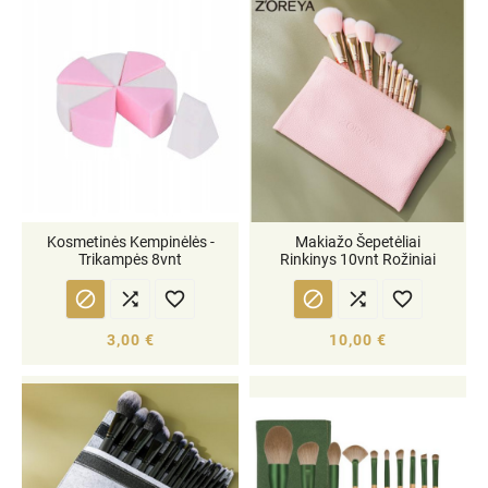
Kosmetinės Kempinėlės -
Makiažo Šepetėliai
Trikampės 8vnt
Rinkinys 10vnt Rožiniai






3,00 €
10,00 €