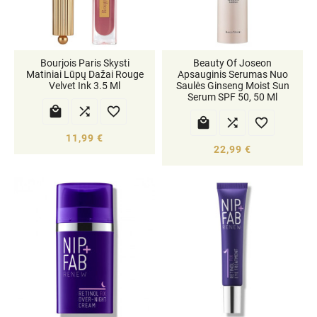
Bourjois Paris Skysti
Beauty Of Joseon
Matiniai Lūpų Dažai Rouge
Apsauginis Serumas Nuo
Velvet Ink 3.5 Ml
Saulės Ginseng Moist Sun
Serum SPF 50, 50 Ml






11,99 €
22,99 €