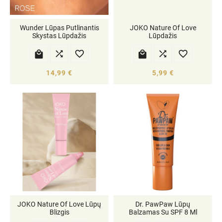
Wunder Lūpas Putlinantis
JOKO Nature Of Love
Skystas Lūpdažis
Lūpdažis






14,99 €
5,99 €
JOKO Nature Of Love Lūpų
Dr. PawPaw Lūpų
Blizgis
Balzamas Su SPF 8 Ml