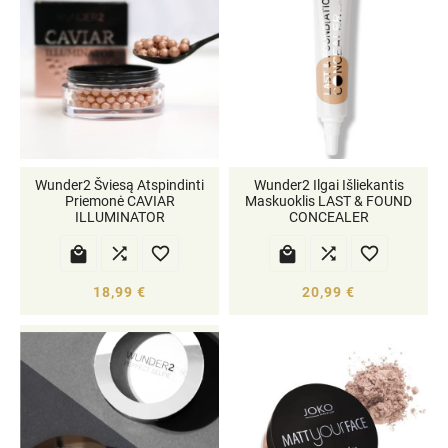
Wunder2 Šviesą Atspindinti
Wunder2 Ilgai Išliekantis
Priemonė CAVIAR
Maskuoklis LAST & FOUND
ILLUMINATOR
CONCEALER






18,99 €
20,99 €