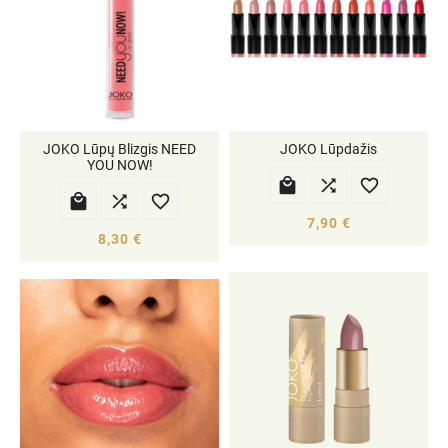
JOKO Lūpų Blizgis NEED
JOKO Lūpdažis
YOU NOW!






7,90 €
8,30 €