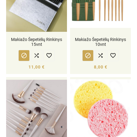
Makiažo Šepetėlių Rinkinys
Makiažo Šepetėlių Rinkinys
15vnt
10vnt






11,00 €
8,00 €