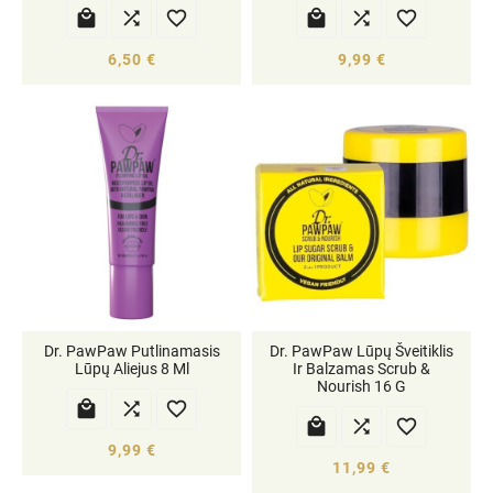






6,50 €
9,99 €
Dr. PawPaw Putlinamasis
Dr. PawPaw Lūpų Šveitiklis
Lūpų Aliejus 8 Ml
Ir Balzamas Scrub &
Nourish 16 G






9,99 €
11,99 €