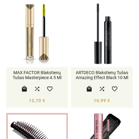
MAX FACTOR Blakstienų
ARTDECO Blakstienų Tušas
Tušas Masterpiece 4.5 Ml
Amazing Effect Black 10 Ml






12,70 €
10,99 €