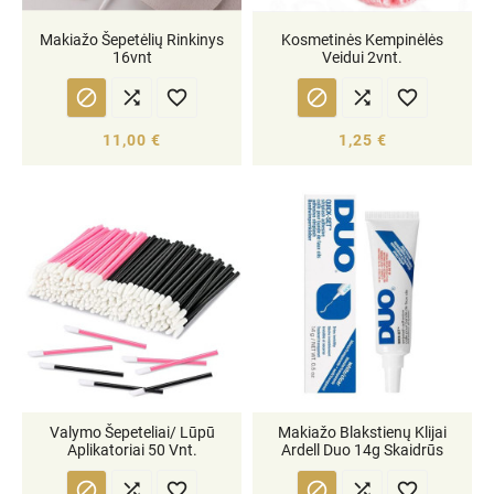
Makiažo Šepetėlių Rinkinys
Kosmetinės Kempinėlės
16vnt
Veidui 2vnt.






11,00 €
1,25 €
Valymo Šepeteliai/ Lūpū
Makiažo Blakstienų Klijai
Aplikatoriai 50 Vnt.
Ardell Duo 14g Skaidrūs





