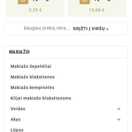
2,70 €
12,00 €
Daugiau prekių nėra...
GRĮŽTI Į VIRŠŲ
MAKIAŽUI
Makiažo šepetėliai
Makiažo blakstienos
Makiažo kempinėlės
Klijai makiažo blakstienoms
Veidas

Akys

Lūpos