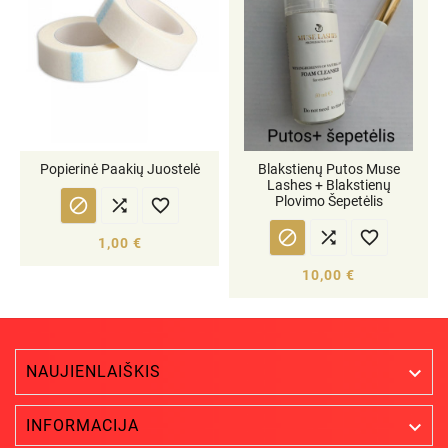
Popierinė Paakių Juostelė
Blakstienų Putos Muse
Lashes + Blakstienų
Plovimo Šepetėlis






1,00 €
10,00 €
NAUJIENLAIŠKIS


INFORMACIJA