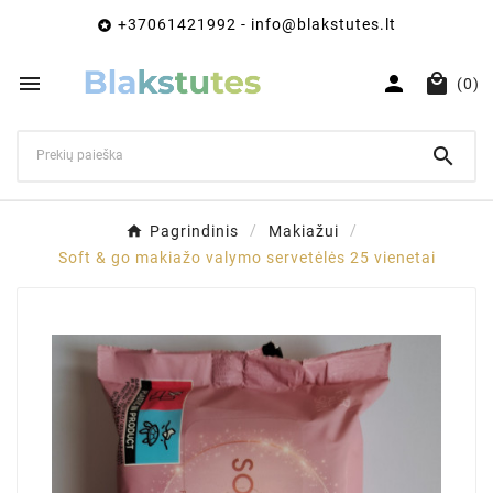
+37061421992 - info@blakstutes.lt




(0)

Pagrindinis
Makiažui
Soft & go makiažo valymo servetėlės 25 vienetai