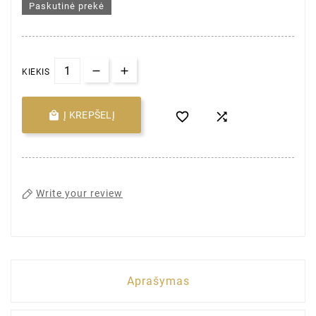
Paskutinė prekė
KIEKIS

Į KREPŠELĮ


Write your review
Aprašymas