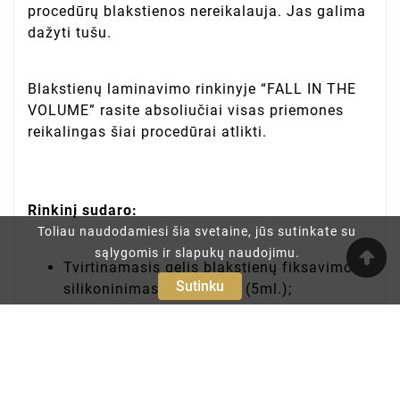
procedūrų blakstienos nereikalauja. Jas galima
dažyti tušu.
Blakstienų laminavimo rinkinyje “FALL IN THE
VOLUME” rasite absoliučiai visas priemones
reikalingas šiai procedūrai atlikti.
Rinkinį sudaro:
Toliau naudodamiesi šia svetaine, jūs sutinkate su
sąlygomis ir slapukų naudojimu.
Tvirtinamasis gelis blakstienų fiksavimo
Sutinku
silikoninimas suktukams (5ml.);
Minkštinamasis kremas No.1 (4ml.);
Tvirtinamasis kremas No.2 (4ml.);
Keratinas (Keratin Boost) No.3 (4ml.);