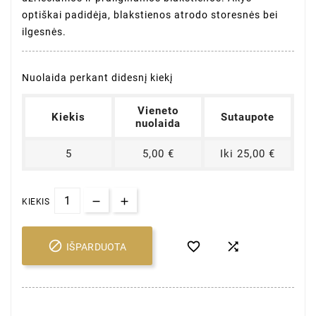
optiškai padidėja, blakstienos atrodo storesnės bei
ilgesnės.
Nuolaida perkant didesnį kiekį
Vieneto
Kiekis
Sutaupote
nuolaida
5
5,00 €
Iki 25,00 €
KIEKIS



IŠPARDUOTA