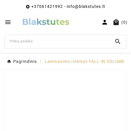
+37061421992 - info@blakstutes.lt




(0)

Pagrindinis
Laminavimo rinkinys FALL IN VOLUME