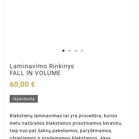
Laminavimo Rinkinys
FALL IN VOLUME
60,00 €
Išparduota
Blakstienų laminavimas tai yra procedūra, kurios
metu natūralios blakstienos prisotinamos keratinu,
taip nuo pat šaknų pakeliamos, paryškinamos,
užriečiamos ir prailginamos blakstienos. Akys