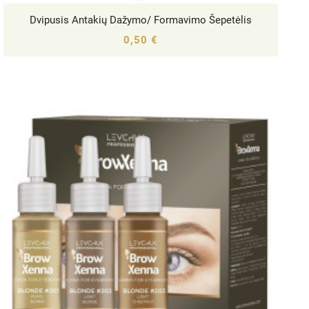
Dvipusis Antakių Dažymo/ Formavimo Šepetėlis




0,50 €