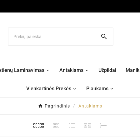

stienų Laminavimas
Antakiams
Užpildai
Maniki
Vienkartinės Prekės
Plaukams
Pagrindinis
Antakiams