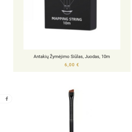
Antakių Žymėjimo Siūlas, Juodas, 10m




6,00 €