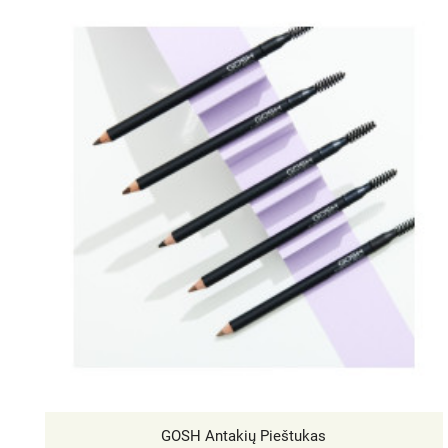
GOSH Antakių Pieštukas