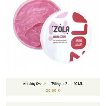
Antakių Šveitiklis/pilingas Zola 40 Ml.




20,00 €