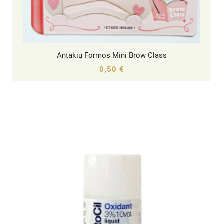
Antakių Formos Mini Brow Class




0,50 €