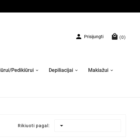


Prisijungti
(0)
ūrui/Pedikiūrui
Depiliacijai
Makiažui

Rikiuoti pagal: