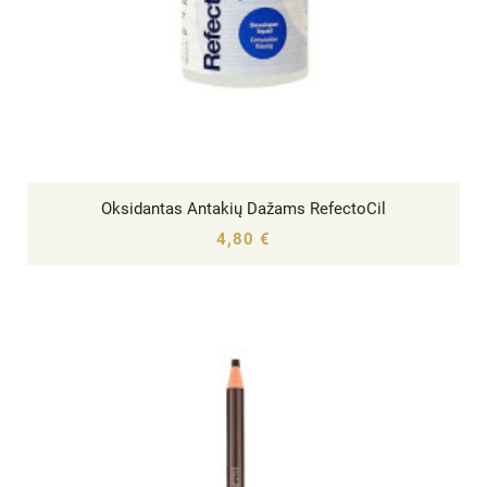
Oksidantas Antakių Dažams RefectoCil




4,80 €