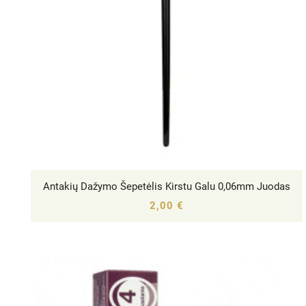
Antakių Dažymo Šepetėlis Kirstu Galu 0,06mm Juodas




2,00 €