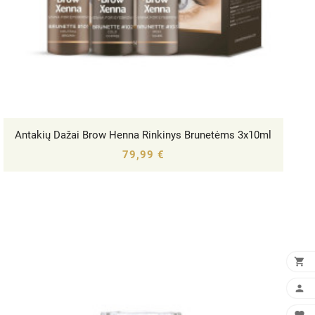
Antakių Dažai Brow Henna Rinkinys Brunetėms 3x10ml




79,99 €

