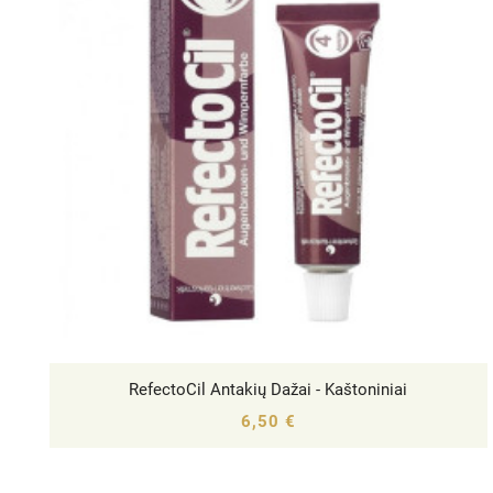
RefectoCil Antakių Dažai - Kaštoniniai




6,50 €