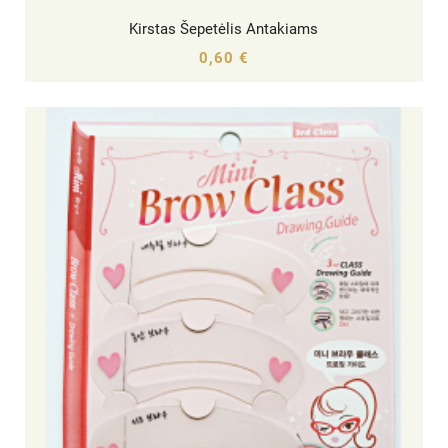
Kirstas Šepetėlis Antakiams




0,60 €