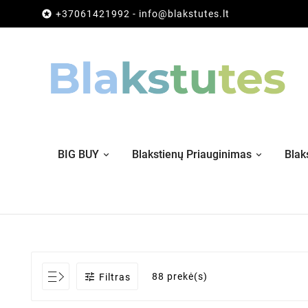

+37061421992 - info@blakstutes.lt
BIG BUY
Blakstienų Priauginimas
Blak

88 prekė(s)
Filtras