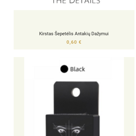
Kirstas Šepetėlis Antakių Dažymui




0,60 €