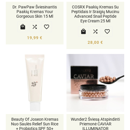
Dr. PawPaw Šviesinantis
COSRX Paakių Kremas Su
Paakių Kremas Your
Peptidais Ir Sraigių Mucinu
Gorgeous Skin 15 Ml
Advanced Snail Peptide
Eye Cream 25 Ml






19,99 €
28,00 €
Beauty Of Joseon Kremas
Wunder2 Šviesą Atspindinti
Nuo Saulės Relief Sun Rice
Priemonė CAVIAR
+ Probiotics SPF 50+
ILLUMINATOR