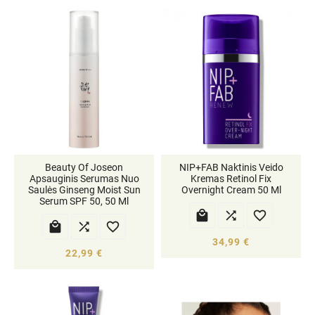
Beauty Of Joseon
NIP+FAB Naktinis Veido
Apsauginis Serumas Nuo
Kremas Retinol Fix
Saulės Ginseng Moist Sun
Overnight Cream 50 Ml
Serum SPF 50, 50 Ml






34,99 €
22,99 €