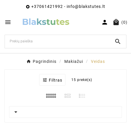
+37061421992 - info@blakstutes.lt




(0)

Pagrindinis
Makiažui
Veidas

Filtras
15 prekė(s)
