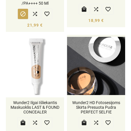
/PA++++ 50 Ml






18,99 €
21,99 €
Wunder2 Ilgai Išliekantis
Wunder2 HD Fotosesijoms
Maskuoklis LAST & FOUND
Skirta Presuota Pudra
CONCEALER
PERFECT SELFIE





