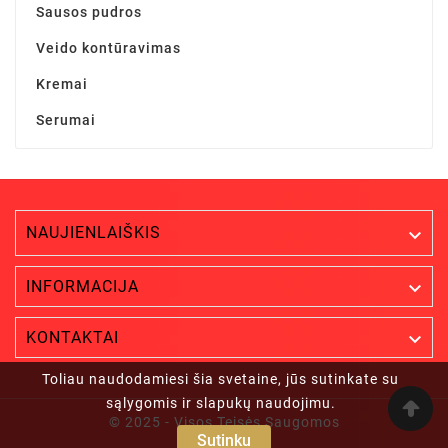
Sausos pudros
Veido kontūravimas
Kremai
Serumai
NAUJIENLAIŠKIS


INFORMACIJA

KONTAKTAI
Toliau naudodamiesi šia svetaine, jūs sutinkate su
sąlygomis ir slapukų naudojimu.
© 2025 - Visos Teisės Saugomos
Sutinku