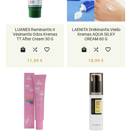
LUANES Raminantis Ir
LAENITA Drėkinantis Veido
Vėsinantis Odos Kremas
Kremas AQUA SILKY
TT After Cream 30 G
CREAM 60 G






11,99 €
18,99 €