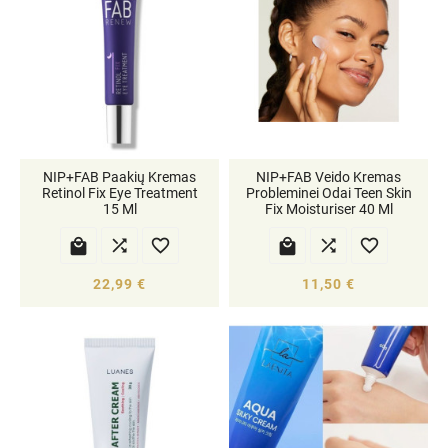
NIP+FAB Paakių Kremas
NIP+FAB Veido Kremas
Retinol Fix Eye Treatment
Probleminei Odai Teen Skin
15 Ml
Fix Moisturiser 40 Ml






22,99 €
11,50 €