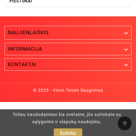
PIEŠTUKAI
NAUJIENLAIŠKIS


INFORMACIJA

KONTAKTAI
© 2025 - Visos Teisės Saugomos
Toliau naudodamiesi šia svetaine, jūs sutinkate su
sąlygomis ir slapukų naudojimu.
Sutinku