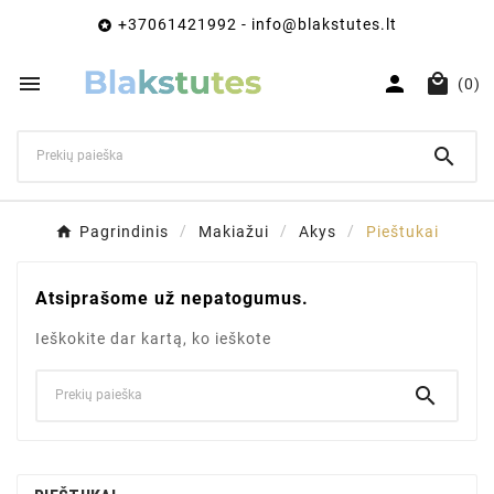
+37061421992 - info@blakstutes.lt




(0)

Pagrindinis
Makiažui
Akys
Pieštukai
Atsiprašome už nepatogumus.
Ieškokite dar kartą, ko ieškote
