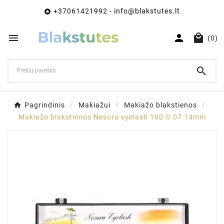
+37061421992 - info@blakstutes.lt




(0)

Pagrindinis
Makiažui
Makiažo blakstienos
Makiažo blakstienos Nesura eyelash 10D 0.07 14mm