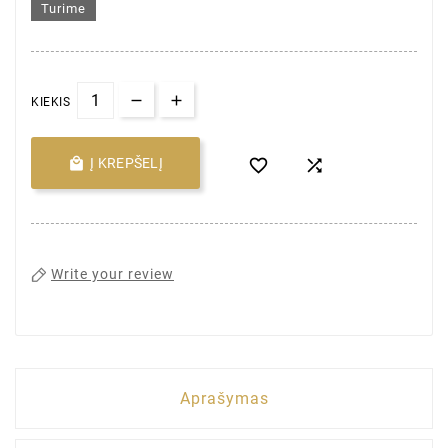
Turime
KIEKIS

Į KREPŠELĮ


Write your review
Aprašymas