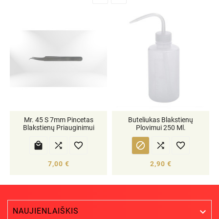
Mr. 45 S 7mm Pincetas
Buteliukas Blakstienų
Blakstienų Priauginimui
Plovimui 250 Ml.






7,00 €
2,90 €
NAUJIENLAIŠKIS
