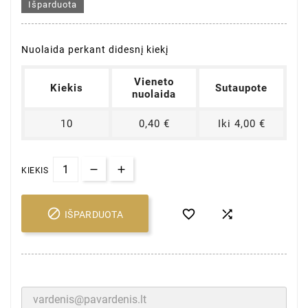
Išparduota
Nuolaida perkant didesnį kiekį
Vieneto
Kiekis
Sutaupote
nuolaida
10
0,40 €
Iki 4,00 €
KIEKIS



IŠPARDUOTA