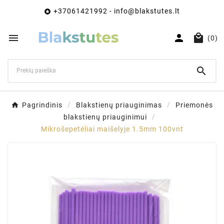
+37061421992 - info@blakstutes.lt




(0)

Pagrindinis
Blakstienų priauginimas
Priemonės
blakstienų priauginimui
Mikrošepetėliai maišelyje 1.5mm 100vnt