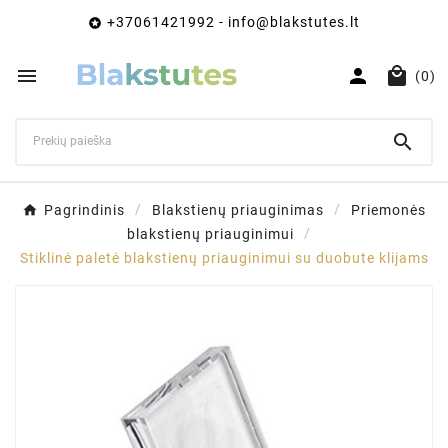
+37061421992 - info@blakstutes.lt




(0)

Pagrindinis
Blakstienų priauginimas
Priemonės
blakstienų priauginimui
Stiklinė paletė blakstienų priauginimui su duobute klijams