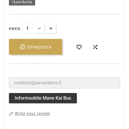
Išparduota
KIEKIS



IŠPARDUOTA
Informuokite Mane Kai Bus
Write your review