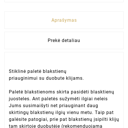
Aprašymas
Prekė detaliau
Stiklinė paletė blakstienų
priauginimui su duobute klijams.
Paletė blakstienoms
skirta pasidėti blasktienų
juosteles. Ant paletės sužymėti ilgiai neleis
Jums susimaišyti net priauginant daug
skirtingų blakstienų ilgių vienu metu. Taip pat
galėsite patogiai, prie pat blakstienų įsipilti klijų
tam skirtoje duobutėje (rekomenduojama