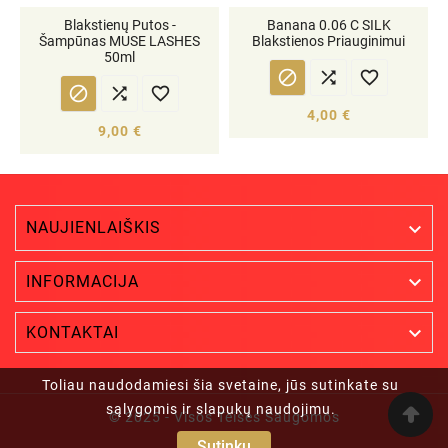
Blakstienų Putos -
Banana 0.06 C SILK
Šampūnas MUSE LASHES
Blakstienos Priauginimui
50ml






4,00 €
9,00 €
NAUJIENLAIŠKIS


INFORMACIJA

KONTAKTAI
Toliau naudodamiesi šia svetaine, jūs sutinkate su
sąlygomis ir slapukų naudojimu.
© 2025 - Visos Teisės Saugomos
Sutinku