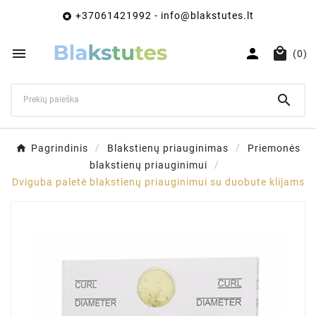
+37061421992 - info@blakstutes.lt




(0)

Pagrindinis
Blakstienų priauginimas
Priemonės
blakstienų priauginimui
Dviguba paletė blakstienų priauginimui su duobute klijams