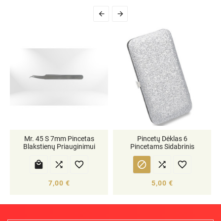


Mr. 45 S 7mm Pincetas
Pincetų Dėklas 6
Blakstienų Priauginimui
Pincetams Sidabrinis






7,00 €
5,00 €