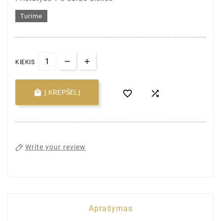
Turime
KIEKIS

Į KREPŠELĮ


Write your review
Aprašymas