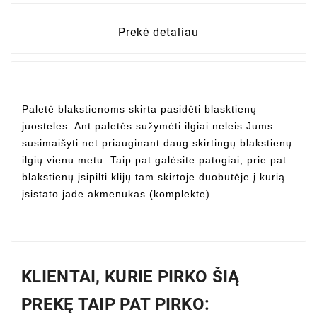
Prekė detaliau
Paletė blakstienoms
skirta pasidėti blasktienų
juosteles. Ant paletės sužymėti ilgiai neleis Jums
susimaišyti net priauginant daug skirtingų blakstienų
ilgių vienu metu. Taip pat galėsite patogiai, prie pat
blakstienų įsipilti klijų tam skirtoje duobutėje į kurią
įsistato jade akmenukas (komplekte).
KLIENTAI, KURIE PIRKO ŠIĄ
PREKĘ TAIP PAT PIRKO: