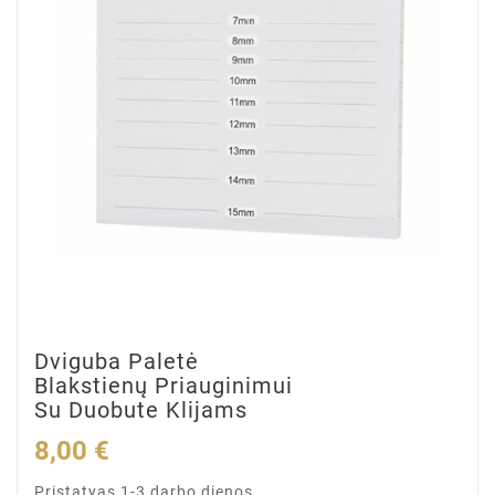
Dviguba Paletė
Blakstienų Priauginimui
Su Duobute Klijams
8,00 €
Pristatyas 1-3 darbo dienos