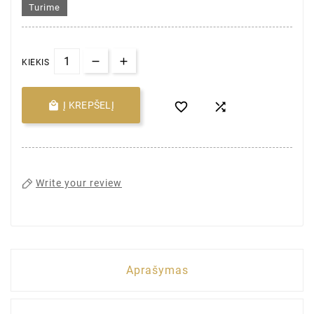
Turime
KIEKIS

Į KREPŠELĮ


Write your review
Aprašymas