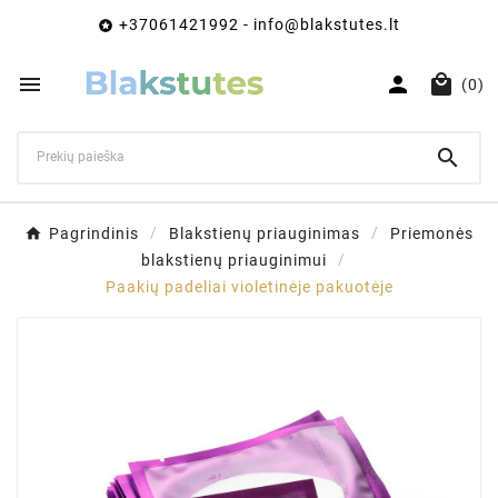
+37061421992 - info@blakstutes.lt




(0)

Pagrindinis
Blakstienų priauginimas
Priemonės
blakstienų priauginimui
Paakių padeliai violetinėje pakuotėje