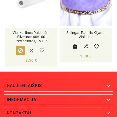
Vienkartinės Paklodės -
Stilingas Padelis Klijams
Flizelinas 60x100
Violetinis
Perforuotos/15 GR






3,00 €
8,50 €
NAUJIENLAIŠKIS


INFORMACIJA

KONTAKTAI