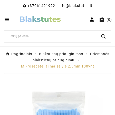
+37061421992 - info@blakstutes.lt




(0)

Pagrindinis
Blakstienų priauginimas
Priemonės
blakstienų priauginimui
Mikrošepetėliai maišelyje 2.5mm 100vnt