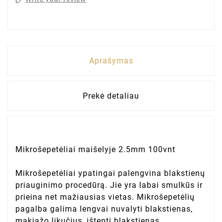
Aprašymas
Prekė detaliau
Mikrošepetėliai maišelyje 2.5mm 100vnt
Mikrošepetėliai ypatingai palengvina blakstienų
priauginimo procedūrą. Jie yra labai smulkūs ir
prieina net mažiausias vietas. Mikrošepetėlių
pagalba galima lengvai nuvalyti blakstienas,
makiažo likučius, ištepti blakstienas