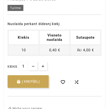
Turime
Nuolaida perkant didesnį kiekį
Vieneto
Kiekis
Sutaupote
nuolaida
10
0,40 €
Iki 4,00 €
KIEKIS

Į KREPŠELĮ


Write your review