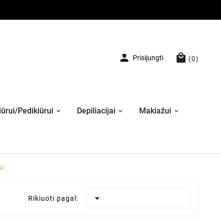


Prisijungti
(0)
ūrui/Pedikiūrui
Depiliacijai
Makiažui
ai

Rikiuoti pagal: