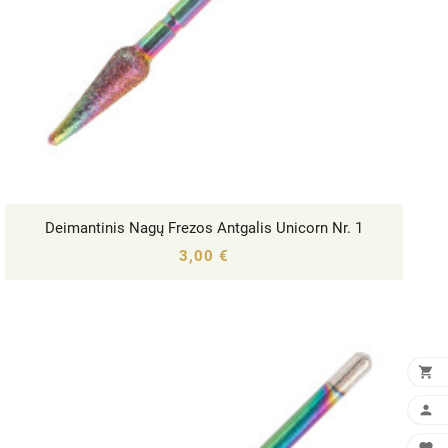
Deimantinis Nagų Frezos Antgalis Unicorn Nr. 1




3,00 €

