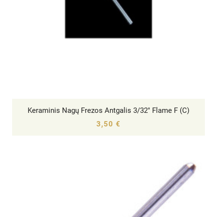
Keraminis Nagų Frezos Antgalis 3/32" Flame F (C)




3,50 €