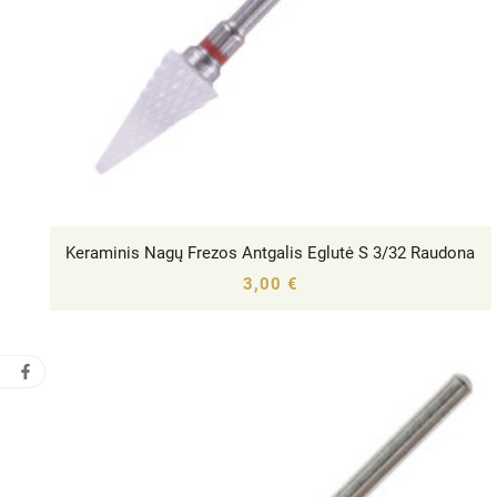
Keraminis Nagų Frezos Antgalis Eglutė S 3/32 Raudona




3,00 €