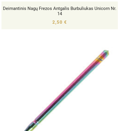
Deimantinis Nagų Frezos Antgalis Burbuliukas Unicorn Nr.




14
2,50 €