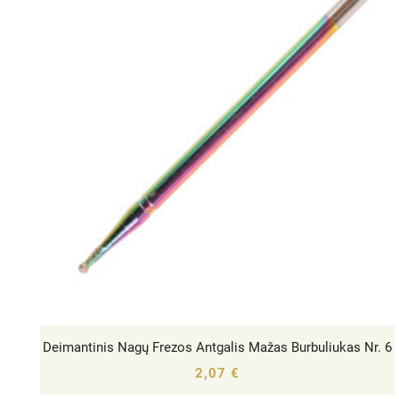
Deimantinis Nagų Frezos Antgalis Mažas Burbuliukas Nr. 6




2,07 €