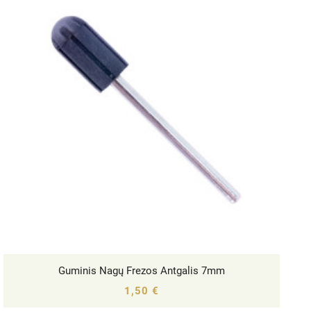
Guminis Nagų Frezos Antgalis 7mm




1,50 €