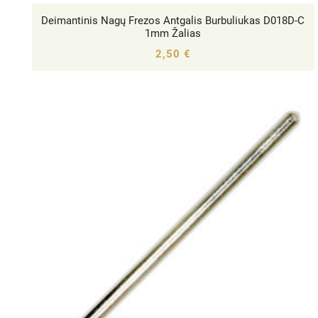
Deimantinis Nagų Frezos Antgalis Burbuliukas D018D-C




1mm Žalias
2,50 €