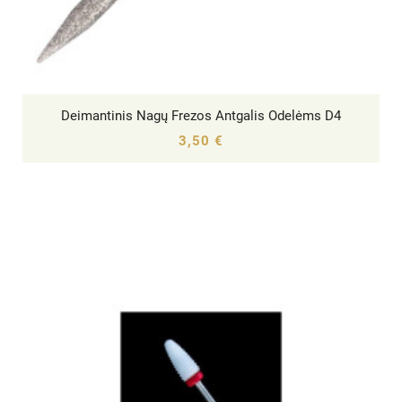
Deimantinis Nagų Frezos Antgalis Odelėms D4




3,50 €