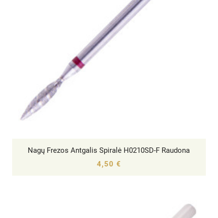
Nagų Frezos Antgalis Spiralė H0210SD-F Raudona




4,50 €