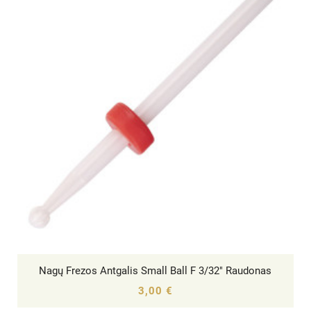
Nagų Frezos Antgalis Small Ball F 3/32" Raudonas




3,00 €