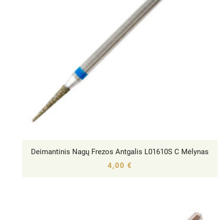
Deimantinis Nagų Frezos Antgalis L01610S C Mėlynas




4,00 €