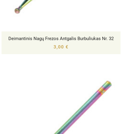
Deimantinis Nagų Frezos Antgalis Burbuliukas Nr. 32




3,00 €