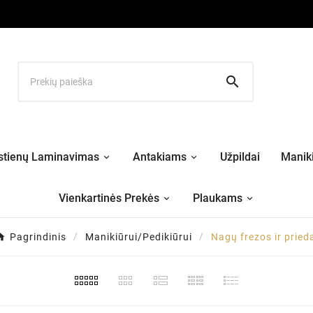

stienų Laminavimas
Antakiams
Užpildai
Maniki
Vienkartinės Prekės
Plaukams
Pagrindinis
Manikiūrui/Pedikiūrui
Nagų frezos ir pried