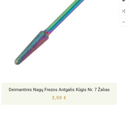



Deimantinis Nagų Frezos Antgalis Kūgis Nr. 7 Žalias




3,50 €