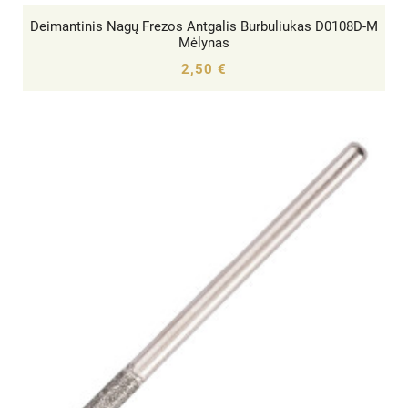
Deimantinis Nagų Frezos Antgalis Burbuliukas D0108D-M




Mėlynas
2,50 €