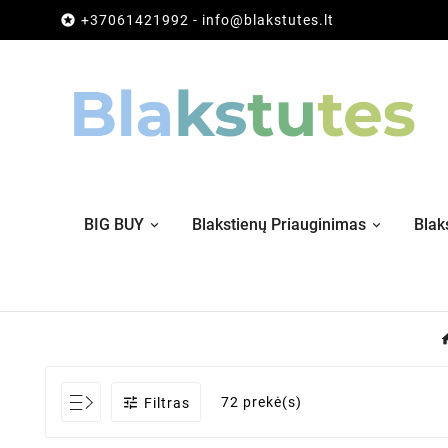

+37061421992 - info@blakstutes.lt
BIG BUY
Blakstienų Priauginimas
Blak

72 prekė(s)
Filtras