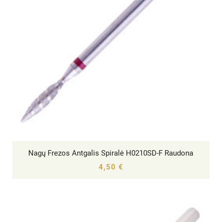
Nagų Frezos Antgalis Spiralė H0210SD-F Raudona




4,50 €