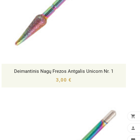
Deimantinis Nagų Frezos Antgalis Unicorn Nr. 1




3,00 €

