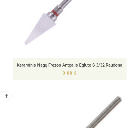
Keraminis Nagų Frezos Antgalis Eglutė S 3/32 Raudona




3,00 €