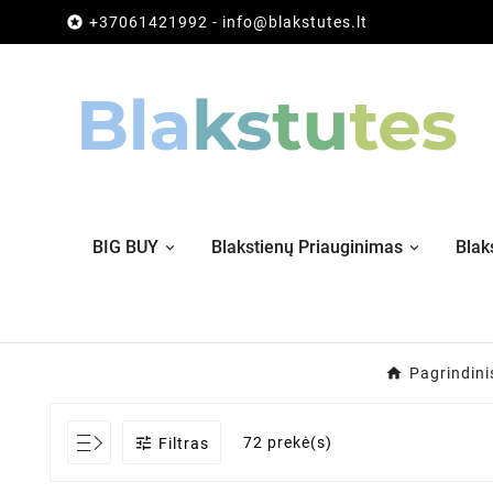

+37061421992 - info@blakstutes.lt
BIG BUY
Blakstienų Priauginimas
Blak
Pagrindini

72 prekė(s)
Filtras