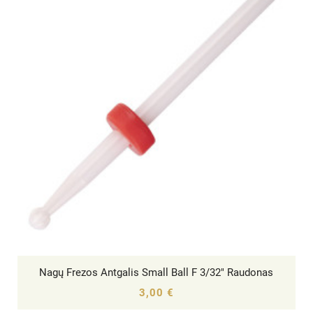
Nagų Frezos Antgalis Small Ball F 3/32" Raudonas




3,00 €