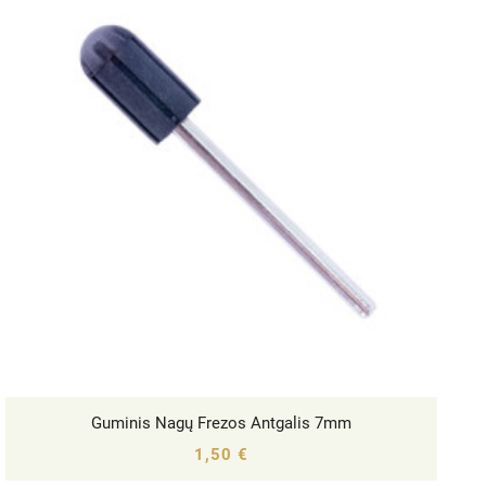
Guminis Nagų Frezos Antgalis 7mm




1,50 €