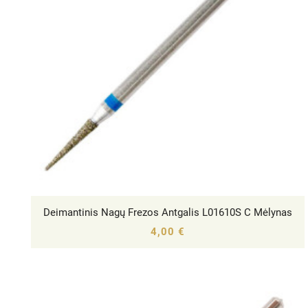
Deimantinis Nagų Frezos Antgalis L01610S C Mėlynas




4,00 €