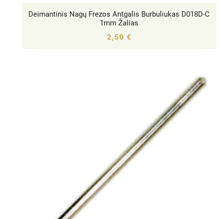
Deimantinis Nagų Frezos Antgalis Burbuliukas D018D-C




1mm Žalias
2,50 €