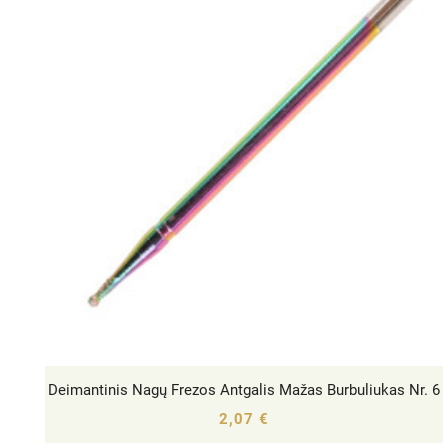
Deimantinis Nagų Frezos Antgalis Mažas Burbuliukas Nr. 6




2,07 €