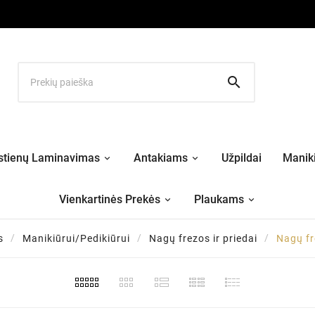

stienų Laminavimas
Antakiams
Užpildai
Maniki
Vienkartinės Prekės
Plaukams
s
Manikiūrui/Pedikiūrui
Nagų frezos ir priedai
Nagų fr