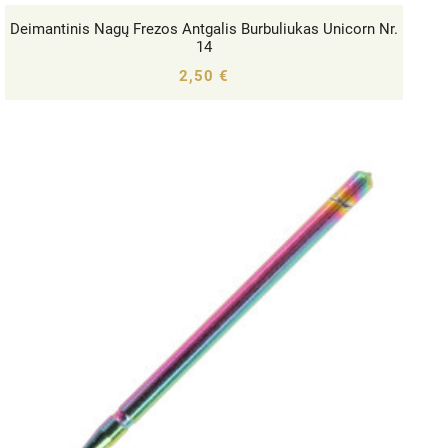
Deimantinis Nagų Frezos Antgalis Burbuliukas Unicorn Nr.




14
2,50 €