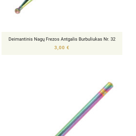
Deimantinis Nagų Frezos Antgalis Burbuliukas Nr. 32




3,00 €