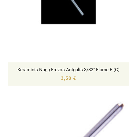
Keraminis Nagų Frezos Antgalis 3/32" Flame F (C)




3,50 €