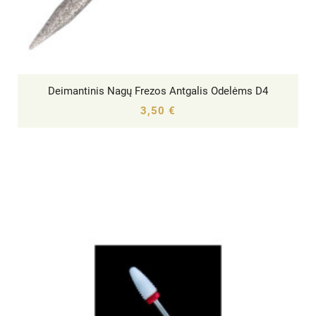
Deimantinis Nagų Frezos Antgalis Odelėms D4




3,50 €