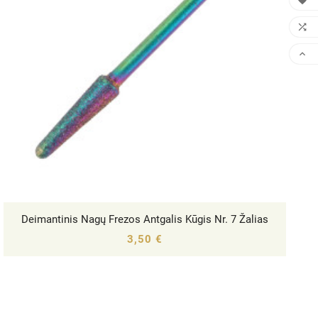



Deimantinis Nagų Frezos Antgalis Kūgis Nr. 7 Žalias




3,50 €