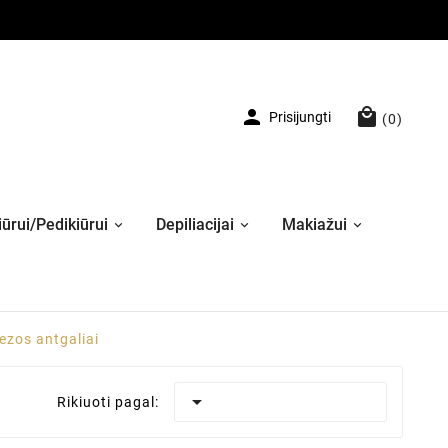


Prisijungti
(0)
ūrui/Pedikiūrui
Depiliacijai
Makiažui
ezos antgaliai

Rikiuoti pagal: