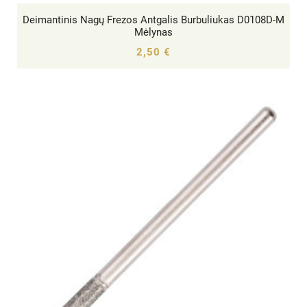
Deimantinis Nagų Frezos Antgalis Burbuliukas D0108D-M




Mėlynas
2,50 €