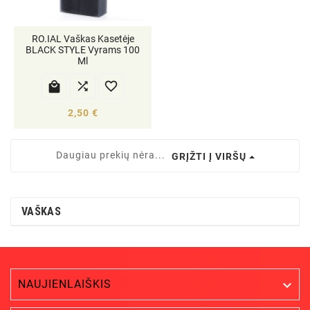
RO.IAL Vaškas Kasetėje
BLACK STYLE Vyrams 100
Ml



2,50 €
Daugiau prekių nėra...
GRĮŽTI Į VIRŠŲ
VAŠKAS
NAUJIENLAIŠKIS
