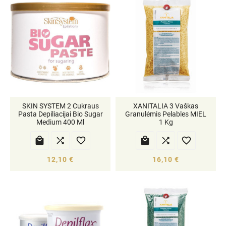
SKIN SYSTEM 2 Cukraus
XANITALIA 3 Vaškas
Pasta Depiliacijai Bio Sugar
Granulėmis Pelables MIEL
Medium 400 Ml
1 Kg






12,10 €
16,10 €