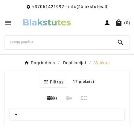
+37061421992 - info@blakstutes.lt




(0)

Pagrindinis
Depiliacijai
Vaškas

Filtras
17 prekė(s)
