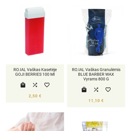
RO.IAL Vaškas Kasetėje
RO.IAL Vaškas Granulėmis
GOJI BERRIES 100 Ml
BLUE BARBER WAX
Vyrams 800 G






2,50 €
11,10 €