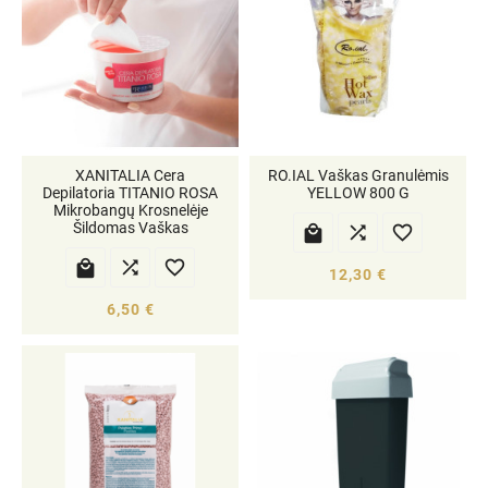
XANITALIA Cera
RO.IAL Vaškas Granulėmis
Depilatoria TITANIO ROSA
YELLOW 800 G
Mikrobangų Krosnelėje
Šildomas Vaškas






12,30 €
6,50 €