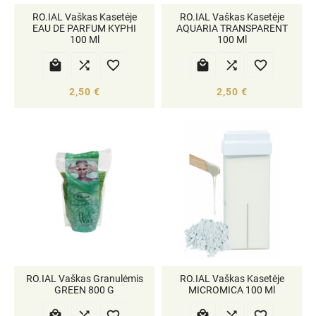
RO.IAL Vaškas Kasetėje
RO.IAL Vaškas Kasetėje
EAU DE PARFUM KYPHI
AQUARIA TRANSPARENT
100 Ml
100 Ml






2,50 €
2,50 €
RO.IAL Vaškas Granulėmis
RO.IAL Vaškas Kasetėje
GREEN 800 G
MICROMICA 100 Ml





