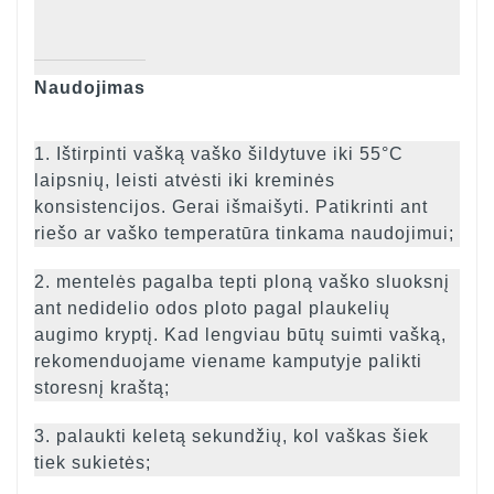
Naudojimas
1. Ištirpinti vašką vaško šildytuve iki 55°C
laipsnių, leisti atvėsti iki kreminės
konsistencijos. Gerai išmaišyti. Patikrinti ant
riešo ar vaško temperatūra tinkama naudojimui;
2. mentelės pagalba tepti ploną vaško sluoksnį
ant nedidelio odos ploto pagal plaukelių
augimo kryptį. Kad lengviau būtų suimti vašką,
rekomenduojame viename kamputyje palikti
storesnį kraštą;
3. palaukti keletą sekundžių, kol vaškas šiek
tiek sukietės;