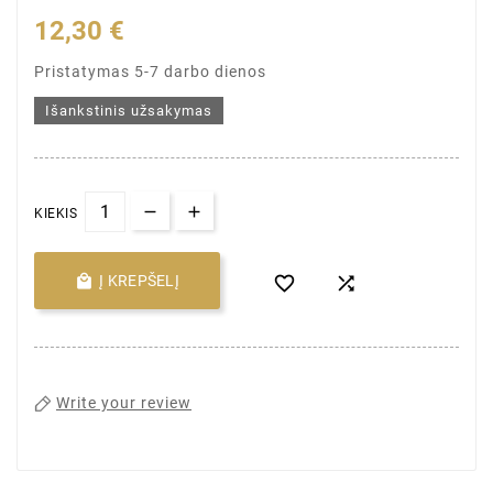
12,30 €
Pristatymas 5-7 darbo dienos
Išankstinis užsakymas
KIEKIS

Į KREPŠELĮ


Write your review