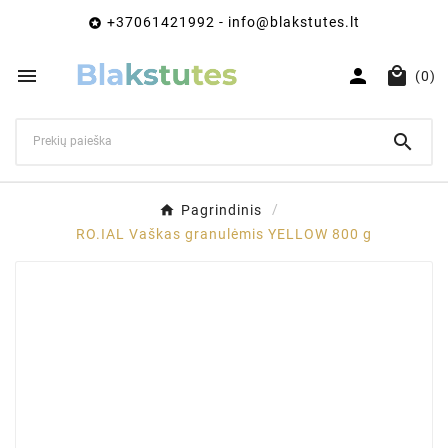
+37061421992 - info@blakstutes.lt




(0)

Pagrindinis
RO.IAL Vaškas granulėmis YELLOW 800 g