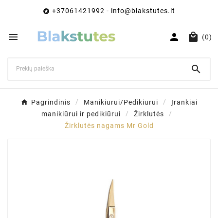
+37061421992 - info@blakstutes.lt




(0)

Pagrindinis
Manikiūrui/Pedikiūrui
Įrankiai
manikiūrui ir pedikiūrui
Žirklutės
Žirklutės nagams Mr Gold