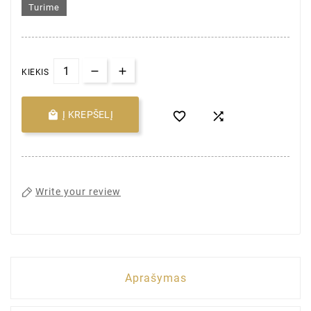
Turime
KIEKIS

Į KREPŠELĮ


Write your review
Aprašymas