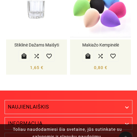
Stiklinė Dažams Maišyti
Makiažo Kempinėlė






1,65 €
0,80 €
NAUJIENLAIŠKIS


INFORMACIJA
Toliau naudodamiesi šia svetaine, jūs sutinkate su
sąlygomis ir slapukų naudojimu.