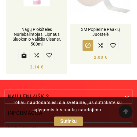
Nagų Plokštelės
3M Popierinė Paakių
Nuriebalintojas, Lipnaus
Juostelė
Sluoksnio Valiklis Cleaner,
500ml






2,00 €
3,14 €
NAUJIENLAIŠKIS

Toliau naudodamiesi šia svetaine, jūs sutinkate su
sąlygomis ir slapukų naudojimu.

INFORMACIJA
Sutinku

KONTAKTAI