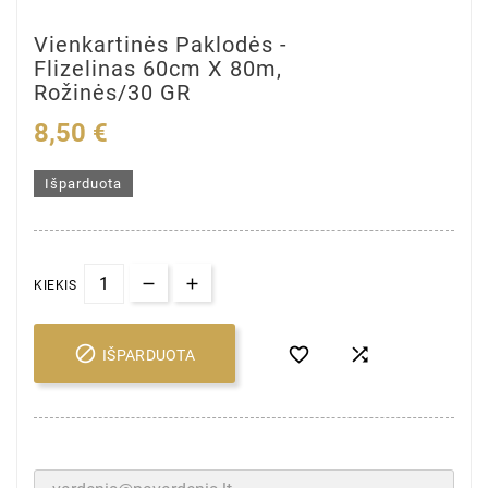
Vienkartinės Paklodės -
Flizelinas 60cm X 80m,
Rožinės/30 GR
8,50 €
Išparduota
KIEKIS



IŠPARDUOTA