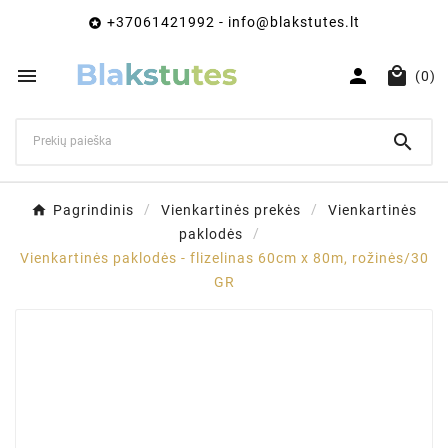
+37061421992 - info@blakstutes.lt




(0)

Pagrindinis
Vienkartinės prekės
Vienkartinės
paklodės
Vienkartinės paklodės - flizelinas 60cm x 80m, rožinės/30
GR