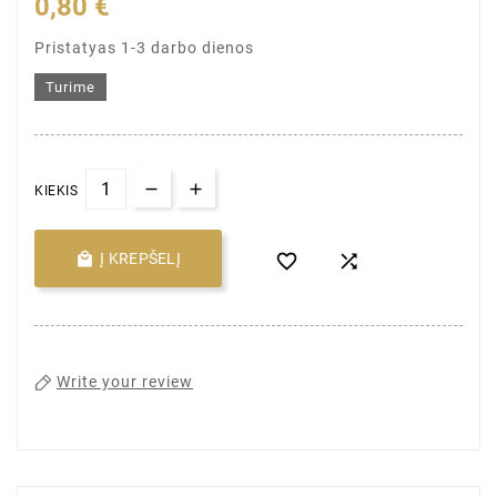
0,80 €
Pristatyas 1-3 darbo dienos
Turime
KIEKIS

Į KREPŠELĮ


Write your review