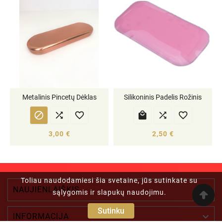
Metalinis Pincetų Dėklas
Silikoninis Padelis Rožinis






3,00 €
2,50 €
Toliau naudodamiesi šia svetaine, jūs sutinkate su
NAUJIENLAIŠKIS

sąlygomis ir slapukų naudojimu.
Sutinku

INFORMACIJA