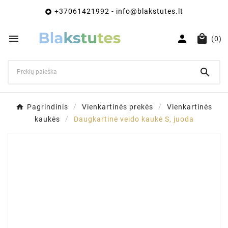
+37061421992 - info@blakstutes.lt




(0)

Pagrindinis
Vienkartinės prekės
Vienkartinės
kaukės
Daugkartinė veido kaukė S, juoda