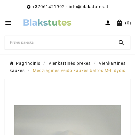
+37061421992 - info@blakstutes.lt




(0)

Pagrindinis
Vienkartinės prekės
Vienkartinės
kaukės
Medžiaginės veido kaukės baltos M-L dydis