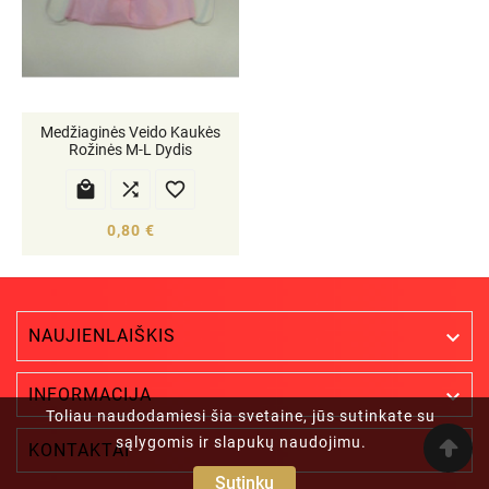
Medžiaginės Veido Kaukės
Rožinės M-L Dydis



0,80 €
NAUJIENLAIŠKIS


INFORMACIJA
Toliau naudodamiesi šia svetaine, jūs sutinkate su
sąlygomis ir slapukų naudojimu.

KONTAKTAI
Sutinku