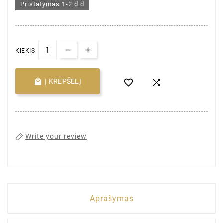
Pristatymas 1-2 d.d
KIEKIS

Į KREPŠELĮ


Write your review
Aprašymas