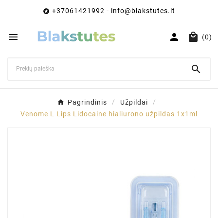
+37061421992 - info@blakstutes.lt




(0)

Pagrindinis
Užpildai
Venome L Lips Lidocaine hialiurono užpildas 1x1ml