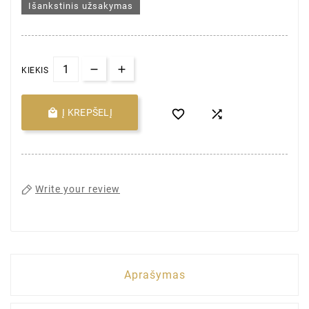
Išankstinis užsakymas
KIEKIS

Į KREPŠELĮ


Write your review
Aprašymas