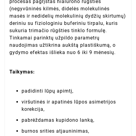
procesas pagrįstas hialurono rūgšties
(negyvūninės kilmės, didelės molekulinės
masės ir nedidelių molekulinių dydžių skirtumų)
deriniu su fiziologiniu buferiniu tirpalu, kuris
sukuria trimačio rūgšties tinklo formulę.
Tinkamai parinktų užpildo parametrų
naudojimas užtikrina aukštą plastiškumą, o
gydymo efektas išlieka nuo 6 iki 9 mėnesių.
Taikymas:
padidinti lūpų apimtį,
viršutinės ir apatinės lūpos asimetrijos
korekcija,
pabrėždamas kupidono lanką,
burnos srities atjauninimas,