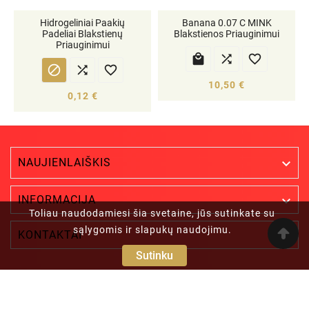
Hidrogeliniai Paakių
Banana 0.07 C MINK
Padeliai Blakstienų
Blakstienos Priauginimui
Priauginimui






10,50 €
0,12 €
NAUJIENLAIŠKIS


INFORMACIJA
Toliau naudodamiesi šia svetaine, jūs sutinkate su
sąlygomis ir slapukų naudojimu.

KONTAKTAI
Sutinku
© 2025 - Visos Teisės Saugomos