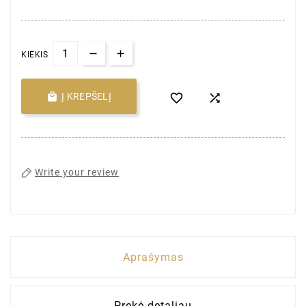
KIEKIS

Į KREPŠELĮ


Write your review
Aprašymas
Prekė detaliau