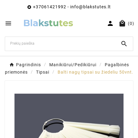
+37061421992 - info@blakstutes.lt




(0)

Pagrindinis
Manikiūrui/Pedikiūrui
Pagalbinės
priemonės
Tipsai
Balti nagų tipsai su žiedeliu 50vnt.