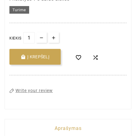
Turime
KIEKIS

Į KREPŠELĮ


Write your review
Aprašymas