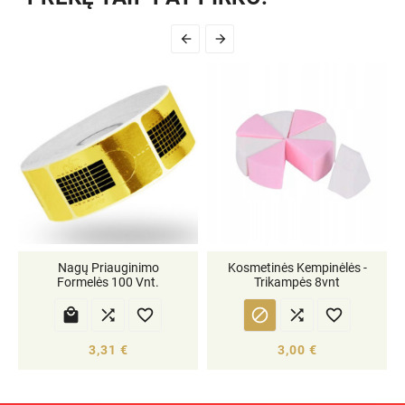


Nagų Priauginimo
Kosmetinės Kempinėlės -
Formelės 100 Vnt.
Trikampės 8vnt






3,31 €
3,00 €