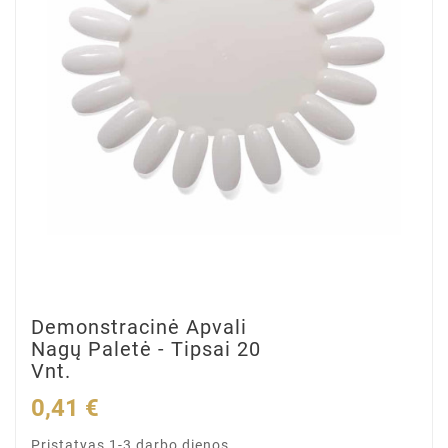
Demonstracinė Apvali
Nagų Paletė - Tipsai 20
Vnt.
0,41 €
Pristatyas 1-3 darbo dienos