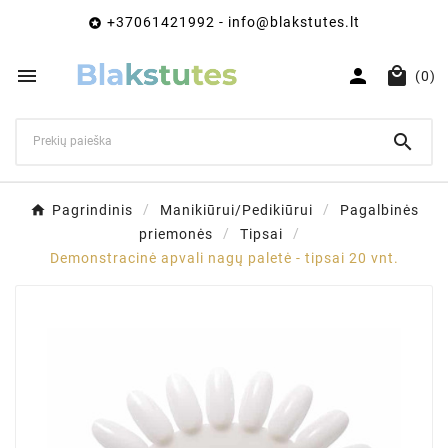
+37061421992 - info@blakstutes.lt




(0)

Pagrindinis
Manikiūrui/Pedikiūrui
Pagalbinės
priemonės
Tipsai
Demonstracinė apvali nagų paletė - tipsai 20 vnt.