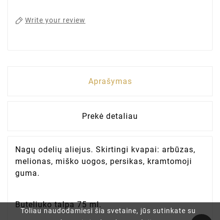
Write your review
Aprašymas
Prekė detaliau
Nagų odelių aliejus. Skirtingi kvapai: arbūzas,
melionas, miško uogos, persikas, kramtomoji
guma.
Buteliuko talpa 75 ml.
Toliau naudodamiesi šia svetaine, jūs sutinkate su