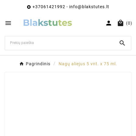
+37061421992 - info@blakstutes.lt




(0)

Pagrindinis
Nagų aliejus 5 vnt. x 75 ml.