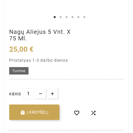
Nagų Aliejus 5 Vnt. X
75 Ml.
25,00 €
Pristatyas 1-3 darbo dienos
Turime
KIEKIS

Į KREPŠELĮ

