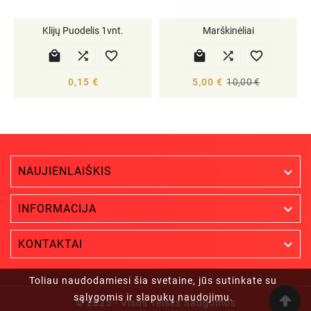
Klijų Puodelis 1vnt.
Marškinėliai






0,15 €
5,00 €
10,00 €
NAUJIENLAIŠKIS


INFORMACIJA

KONTAKTAI
Toliau naudodamiesi šia svetaine, jūs sutinkate su
sąlygomis ir slapukų naudojimu.
© 2025 - Visos Teisės Saugomos