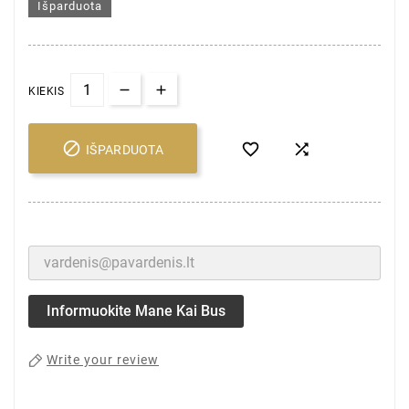
Išparduota
KIEKIS



IŠPARDUOTA
Informuokite Mane Kai Bus
Write your review