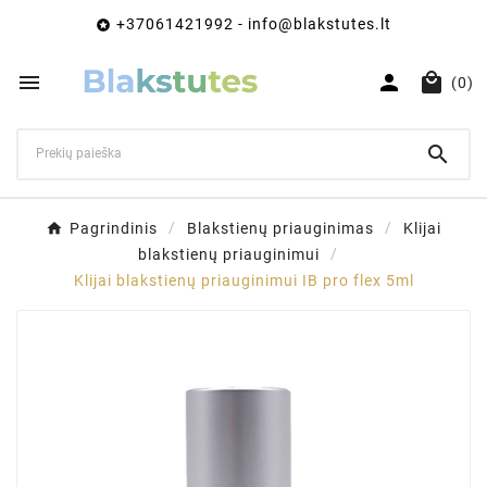
+37061421992 - info@blakstutes.lt




(0)

Pagrindinis
Blakstienų priauginimas
Klijai
blakstienų priauginimui
Klijai blakstienų priauginimui IB pro flex 5ml