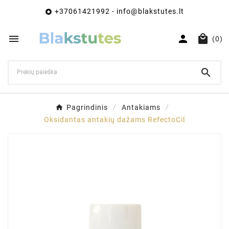
+37061421992 - info@blakstutes.lt




(0)

Pagrindinis
Antakiams
Oksidantas antakių dažams RefectoCil