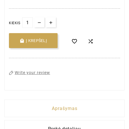
KIEKIS

Į KREPŠELĮ


Write your review
Aprašymas
Prekė detaliau