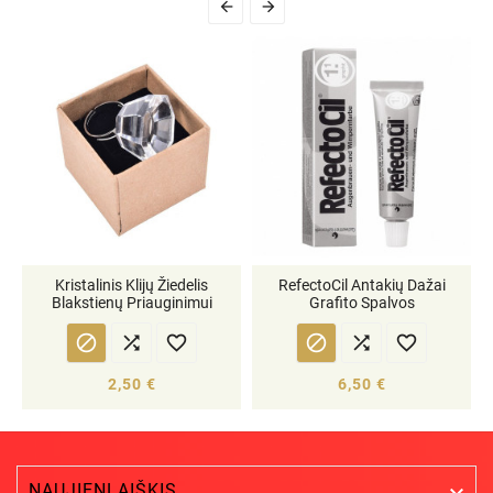


Kristalinis Klijų Žiedelis
RefectoCil Antakių Dažai
Blakstienų Priauginimui
Grafito Spalvos






2,50 €
6,50 €
NAUJIENLAIŠKIS
