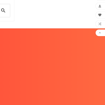




