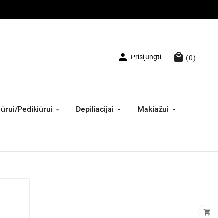


Prisijungti
(0)
ūrui/Pedikiūrui
Depiliacijai
Makiažui
