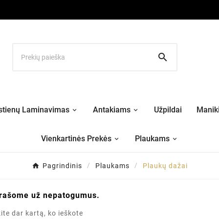

stienų Laminavimas
Antakiams
Užpildai
Maniki
Vienkartinės Prekės
Plaukams
Pagrindinis
Plaukams
Plaukų dažai
prašome už nepatogumus.
ite dar kartą, ko ieškote