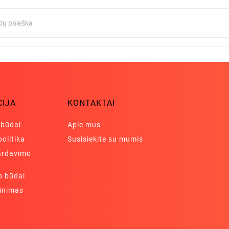
CIJA
KONTAKTAI
 būdai
Apie mus
olitika
Susisiekite su mumis
pardavimo
 būdai
žinimas