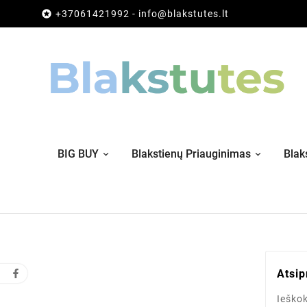

+37061421992 - info@blakstutes.lt
BIG BUY
Blakstienų Priauginimas
Blak
Atsi
Ieškok