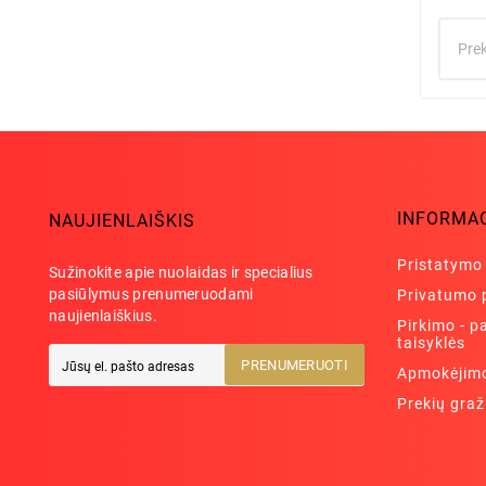
INFORMA
NAUJIENLAIŠKIS
Pristatymo
Sužinokite apie nuolaidas ir specialius
pasiūlymus prenumeruodami
Privatumo p
naujienlaiškius.
Pirkimo - 
taisyklės
PRENUMERUOTI
Apmokėjimo
Prekių gra