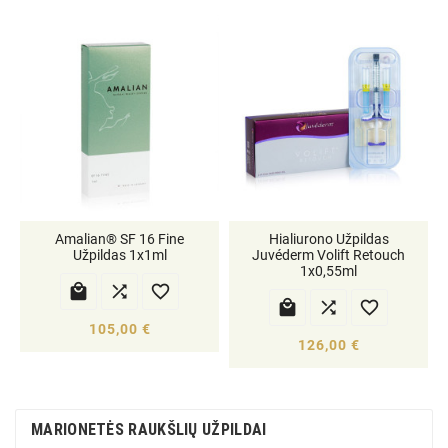
Amalian® SF 16 Fine
Hialiurono Užpildas
Užpildas 1x1ml
Juvéderm Volift Retouch
1x0,55ml






105,00 €
126,00 €
MARIONETĖS RAUKŠLIŲ UŽPILDAI