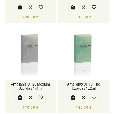






120,00 €
142,00 €
Amalian® SF 20 Medium
Amalian® SF 16 Fine
Užpildas 1x1ml
Užpildas 1x2ml






110,00 €
140,00 €