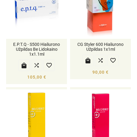
E.P.T.Q - S500 Hialiurono
CG Styler 600 Hialiurono
Užpildas Be Lidokaino
Užpildas 1x1ml
1x1.1ml






90,00 €
105,00 €