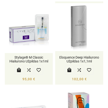
Stylage® M Classic
Eloquence Deep Hialiurono
Hialiurono Užpildas 1x1ml
Užpildas 1x1,1ml






95,00 €
102,00 €