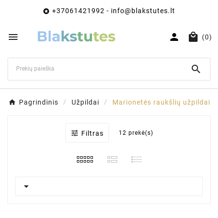
+37061421992 - info@blakstutes.lt




(0)

Pagrindinis
Užpildai
Marionetės raukšlių užpildai

Filtras
12 prekė(s)
