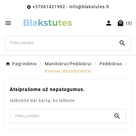
+37061421992 - info@blakstutes.lt




(0)

Pagrindinis
Manikiūrui/Pedikiūrui
Pedikiūras
Kremai, dezodorantai
Atsiprašome už nepatogumus.
Ieškokite dar kartą, ko ieškote
