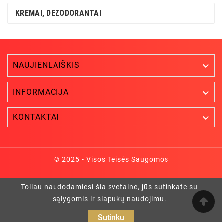
KREMAI, DEZODORANTAI
NAUJIENLAIŠKIS


INFORMACIJA

KONTAKTAI
© 2025 - Visos Teisės Saugomos
Toliau naudodamiesi šia svetaine, jūs sutinkate su
sąlygomis ir slapukų naudojimu.
Sutinku