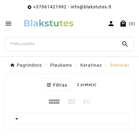
+37061421992 - info@blakstutes.lt




(0)

Pagrindinis
Plaukams
Keratinas
Rinkiniai

Filtras
2 prekė(s)
