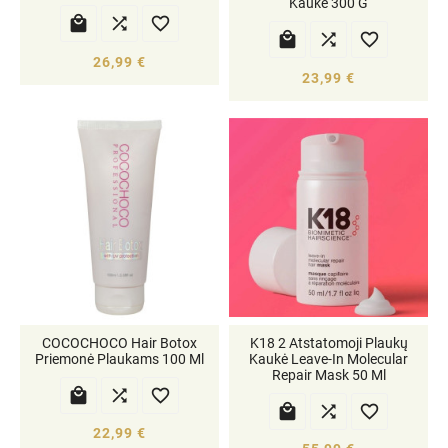
Kaukė 300 G






26,99 €
23,99 €
COCOCHOCO Hair Botox
K18 2 Atstatomoji Plaukų
Priemonė Plaukams 100 Ml
Kaukė Leave-In Molecular
Repair Mask 50 Ml






22,99 €