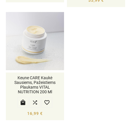
55,99 €
Keune CARE Kaukė
Sausiems, Pažeistiems
Plaukams VITAL
NUTRITION 200 Ml



16,99 €