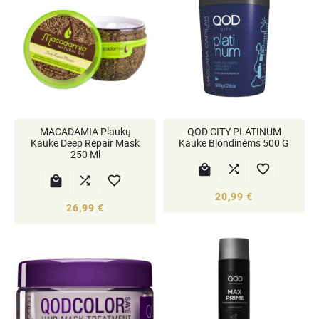
MACADAMIA Plaukų
QOD CITY PLATINUM
Kaukė Deep Repair Mask
Kaukė Blondinėms 500 G
250 Ml






20,99 €
26,99 €