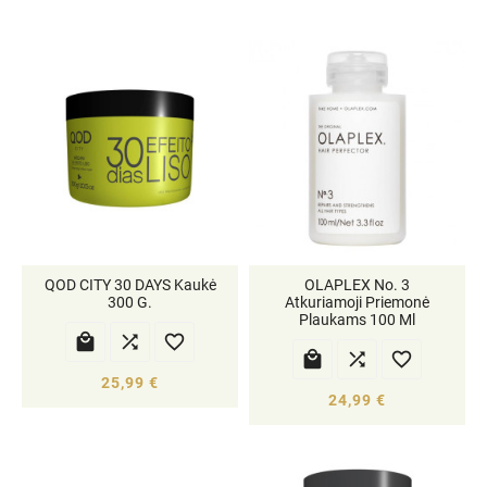
QOD CITY 30 DAYS Kaukė
OLAPLEX No. 3
300 G.
Atkuriamoji Priemonė
Plaukams 100 Ml






25,99 €
24,99 €