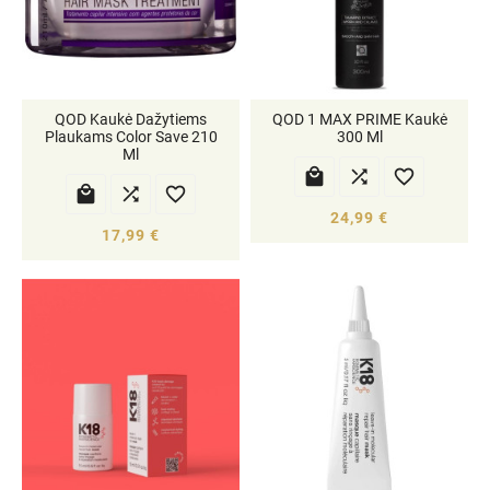
QOD Kaukė Dažytiems
QOD 1 MAX PRIME Kaukė
Plaukams Color Save 210
300 Ml
Ml






24,99 €
17,99 €