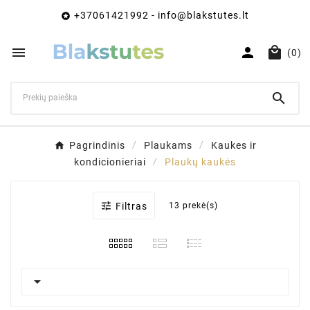
+37061421992 - info@blakstutes.lt




(0)

Pagrindinis
Plaukams
Kaukes ir
kondicionieriai
Plaukų kaukės

Filtras
13 prekė(s)
