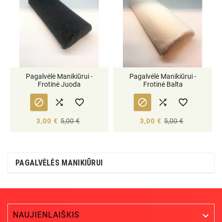
Pagalvėlė Manikiūrui -
Pagalvėlė Manikiūrui -
Frotinė Juoda
Frotinė Balta






3,00 €
5,00 €
3,00 €
5,00 €
PAGALVĖLĖS MANIKIŪRUI
NAUJIENLAIŠKIS
