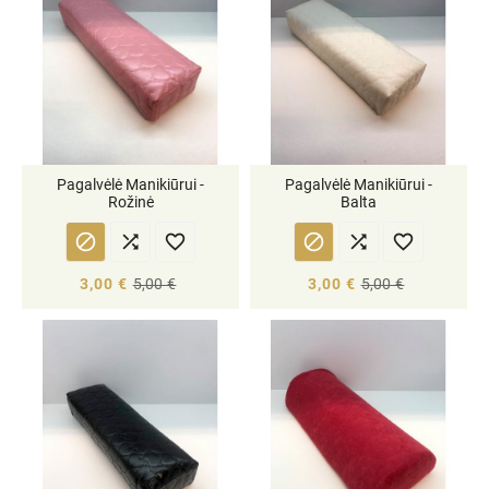
Pagalvėlė Manikiūrui -
Pagalvėlė Manikiūrui -
Rožinė
Balta






3,00 €
5,00 €
3,00 €
5,00 €