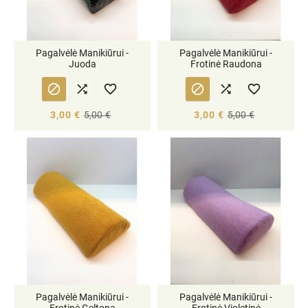
Pagalvėlė Manikiūrui -
Pagalvėlė Manikiūrui -
Juoda
Frotinė Raudona






3,00 €
5,00 €
3,00 €
5,00 €
Pagalvėlė Manikiūrui -
Pagalvėlė Manikiūrui -
Frotinė Geltona
Frotinė Violetinė