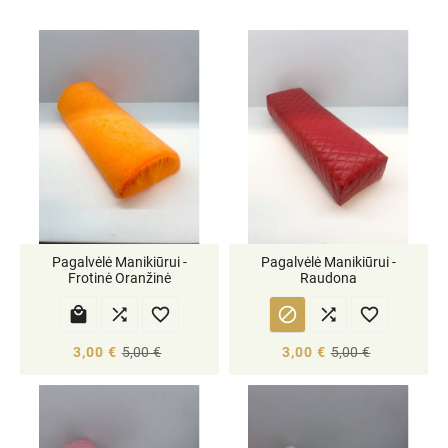
Pagalvėlė Manikiūrui -
Pagalvėlė Manikiūrui -
Frotinė Oranžinė
Raudona






3,00 €
5,00 €
3,00 €
5,00 €