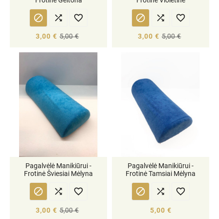






3,00 €
5,00 €
3,00 €
5,00 €
Pagalvėlė Manikiūrui -
Pagalvėlė Manikiūrui -
Frotinė Šviesiai Mėlyna
Frotinė Tamsiai Mėlyna






3,00 €
5,00 €
5,00 €