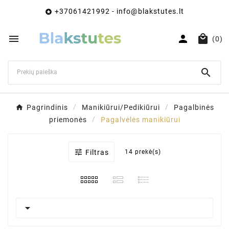
+37061421992 - info@blakstutes.lt




(0)

Pagrindinis
Manikiūrui/Pedikiūrui
Pagalbinės
priemonės
Pagalvėlės manikiūrui

Filtras
14 prekė(s)
