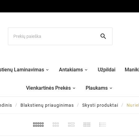

stienų Laminavimas
Antakiams
Užpildai
Maniki
Vienkartinės Prekės
Plaukams
ndinis
Blakstienų priauginimas
Skysti produktai
Nurie