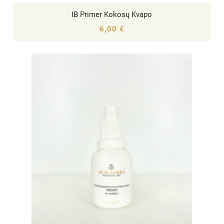
IB Primer Kokosų Kvapo




6,00 €