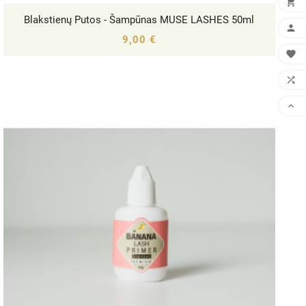

Blakstienų Putos - Šampūnas MUSE LASHES 50ml





9,00 €


