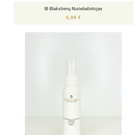
IB Blakstienų Nuriebalintojas




6,00 €