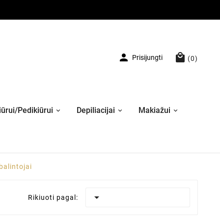


Prisijungti
(0)
ūrui/Pedikiūrui
Depiliacijai
Makiažui
balintojai

Rikiuoti pagal: