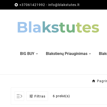

+37061421992 - info@blakstutes.lt
BIG BUY
Blakstienų Priauginimas
Blak
Pagri

6 prekė(s)
Filtras