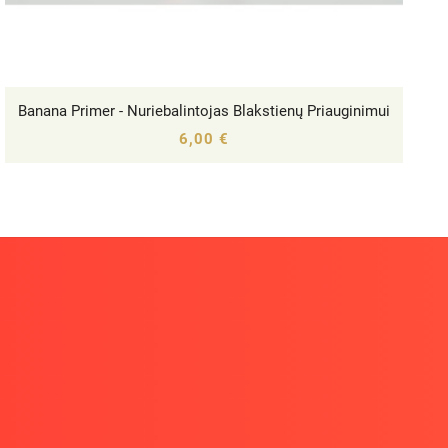
Banana Primer - Nuriebalintojas Blakstienų Priauginimui




6,00 €