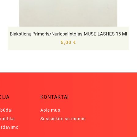
Blakstienų Primeris/Nuriebalintojas MUSE LASHES 15 Ml




5,00 €
CIJA
KONTAKTAI
 būdai
Apie mus
olitika
Susisiekite su mumis
pardavimo