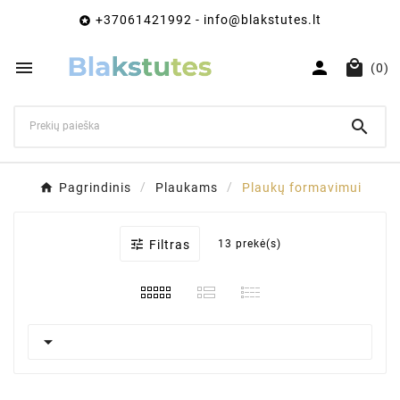
+37061421992 - info@blakstutes.lt




(0)

Pagrindinis
Plaukams
Plaukų formavimui

Filtras
13 prekė(s)
