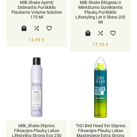
Milk Shake Apimtį
Milk Shake Blizgesio Ir
Didinantis Purškiklis
Minkštumo Suteikiantis
Plaukams Volume Solution
Plaukų Purškiklis
175 Ml
Lifestyling Let It Shine 200
Ml






13,99 €
17,70 €
Milk_Shake Stiprios
TIGI Bed Head Itin Stiprios
Fiksacijos Plaukų Lakas
Fiksacijos Plaukų Lakas
Lifestyling Strong Eco 250
Masterpiece Extra Strong