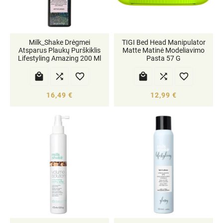
Milk_Shake Drėgmei
TIGI Bed Head Manipulator
Atsparus Plaukų Purškiklis
Matte Matinė Modeliavimo
Lifestyling Amazing 200 Ml
Pasta 57 G






16,49 €
12,99 €