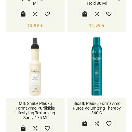
Ml
Hold 80 Ml






13,99 €
11,59 €
Milk Shake Plaukų
Biosilk Plaukų Formavimo
Formavimo Purškiklis
Putos Volumizing Therapy
Lifestyling Texturizing
360 G
Spritz 175 Ml





