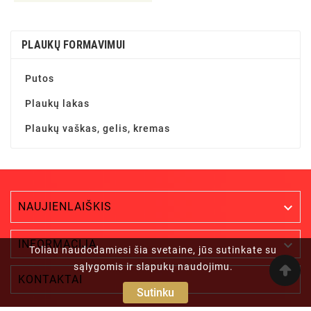
PLAUKŲ FORMAVIMUI
Putos
Plaukų lakas
Plaukų vaškas, gelis, kremas
NAUJIENLAIŠKIS


INFORMACIJA
Toliau naudodamiesi šia svetaine, jūs sutinkate su
sąlygomis ir slapukų naudojimu.

KONTAKTAI
Sutinku