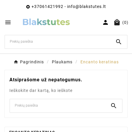
+37061421992 - info@blakstutes.lt




(0)

Pagrindinis
Plaukams
Encanto keratinas
Atsiprašome už nepatogumus.
Ieškokite dar kartą, ko ieškote
