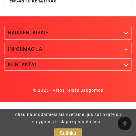
ENCANTO KERATINAS
NAUJIENLAIŠKIS


INFORMACIJA

KONTAKTAI
© 2025 - Visos Teisės Saugomos
Toliau naudodamiesi šia svetaine, jūs sutinkate su
sąlygomis ir slapukų naudojimu.
Sutinku