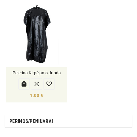
Pelerina Kirpėjams Juoda



1,00 €
PERINOS/PENIUARAI