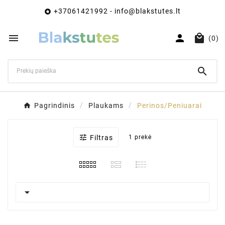
+37061421992 - info@blakstutes.lt




(0)

Pagrindinis
Plaukams
Perinos/Peniuarai

Filtras
1 prekė
